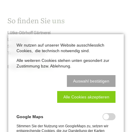
So finden Sie
uns
Lütke-Dörhoff Gärtnerei
Lüringweg 4
Wir nutzen auf unserer Website ausschliesslich
59302 Oelde
Cookies, die technisch notwendig sind.
Telefon: 02522.2543
Alle weiteren Cookies stehen unten gesondert zur
Zustimmung bzw. Ablehnung.
E-Mail:
info@ld-oelde.de
Auswahl bestätigen
Alle Cookies akzeptieren
Google Maps
Stimmen Sie der Nutzung von GoogleMaps zu, setzen wir
entsprechende Cookies, die zur Darstellung der Karten