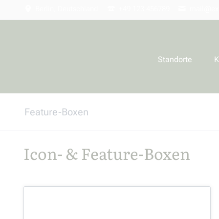
Berlin, Deutschland
+49 123 456789
mail@ex
Navigation
überspringen
Standorte
K
Feature-Boxen
Icon- & Feature-Boxen
Schnellstart