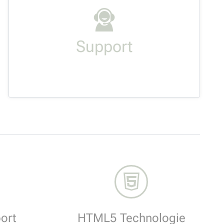
Lorem ipsum dolor sit amet,
consectetur adipisicing elit, sed do
eiusmod tempor incididunt ut labore et
dolore.
MEHR LESEN
ort
HTML5 Technologie