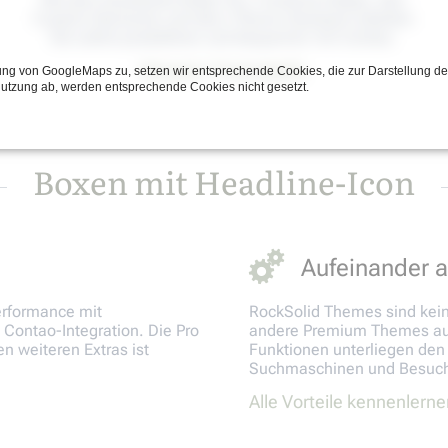
Custom Elements und dem Theme Assistant arbeiten
Sie sofort produktiver und bequemer mit Contao.
Beispiel: Preistabelle
ng von GoogleMaps zu, setzen wir entsprechende Cookies, die zur Darstellung de
Nutzung ab, werden entsprechende Cookies nicht gesetzt.
Boxen mit Headline-Icon
Aufeinander
erformance mit
RockSolid Themes sind kei
Contao-Integration. Die Pro
andere Premium Themes auf 
n weiteren Extras ist
Funktionen unterliegen den
Suchmaschinen und Besuch
Alle Vorteile kennenlerne