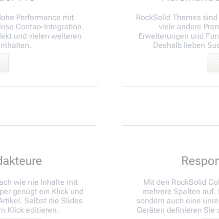
 Hohe Performance mit
RockSolid Themes sind
ose Contao-Integration.
viele andere Pre
fekt und vielen weiteren
Erweiterungen und Funk
enthalten.
Deshalb lieben S
dakteure
Respon
ch wie nie Inhalte mit
Mit den RockSolid Col
er genügt ein Klick und
mehrere Spalten auf. 
tikel. Selbst die Slides
sondern auch eine unre
m Klick editieren.
Geräten definieren Sie 