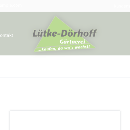
ample.com
Kundens
Navigatio
übersprin
ontakt
Dokumentation