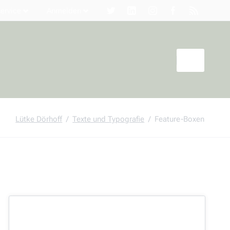
ervice
Anmelden
n
gen
Lütke Dörhoff
Texte und Typografie
Feature-Boxen
Support