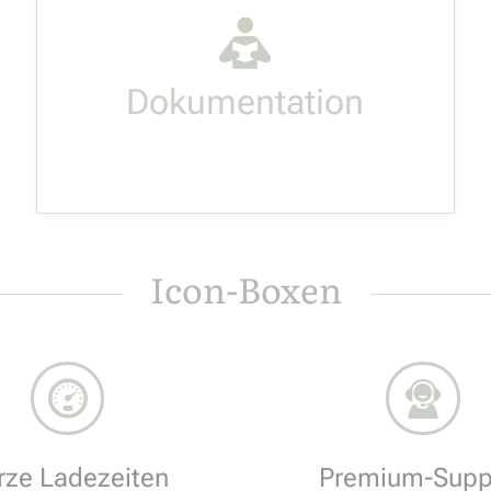
Lorem ipsum dolor sit amet,
consectetur adipisicing elit, sed do
eiusmod tempor incididunt ut labore et
dolore.
MEHR LESEN
Icon-Boxen
rze Ladezeiten
Premium-Supp