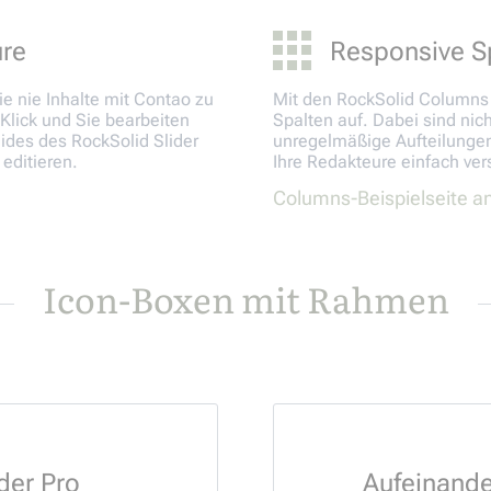
ure
Responsive S
e nie Inhalte mit Contao zu
Mit den RockSolid Columns T
Klick und Sie bearbeiten
Spalten auf. Dabei sind nic
lides des RockSolid Slider
unregelmäßige Aufteilungen
editieren.
Ihre Redakteure einfach ver
Columns-Beispielseite 
Icon-Boxen mit Rahmen
der Pro
Aufeinand