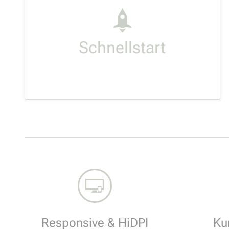
Lorem ipsum dolor sit amet,
consectetur adipisicing elit, sed do
eiusmod tempor incididunt ut labore et
dolore.
MEHR LESEN
Responsive & HiDPI
Ku